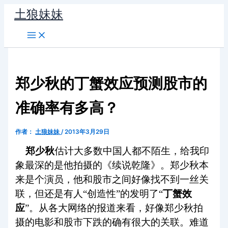
跳
土狼妹妹
至
内
容
郑少秋的丁蟹效应预测股市的
准确率有多高？
作者：
土狼妹妹
/
2013年3月29日
郑少秋
估计大多数中国人都不陌生，给我印
象最深的是他拍摄的《续说乾隆》。郑少秋本
来是个演员，他和股市之间好像找不到一丝关
联，但还是有人“创造性”的发明了“
丁蟹效
应
”。从各大网络的报道来看，好像郑少秋拍
摄的电影和股市下跌的确有很大的关联。难道