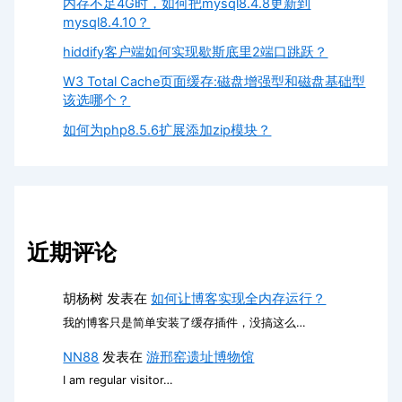
内存不足4G时，如何把mysql8.4.8更新到
mysql8.4.10？
hiddify客户端如何实现歇斯底里2端口跳跃？
W3 Total Cache页面缓存:磁盘增强型和磁盘基础型
该选哪个？
如何为php8.5.6扩展添加zip模块？
近期评论
胡杨树
发表在
如何让博客实现全内存运行？
我的博客只是简单安装了缓存插件，没搞这么…
NN88
发表在
游邢窑遗址博物馆
I am regular visitor…