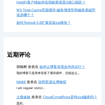
hiddify客户端如何实现歇斯底里2端口跳跃？
W3 Total Cache页面缓存:磁盘增强型和磁盘基础型
该选哪个？
如何为php8.5.6扩展添加zip模块？
近期评论
胡杨树
发表在
如何让博客实现全内存运行？
我的博客只是简单安装了缓存插件，没搞这么…
NN88
发表在
游邢窑遗址博物馆
I am regular visitor…
土狼妹妹
发表在
CloudCone的vps是纯ssd磁盘吗？
是的。