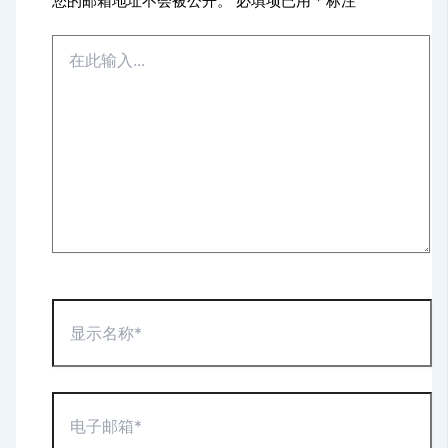
您的邮箱地址不会被公开。
必填项已用
*
标注
在
此
输
入...
显
示
名
称
*
电
子
邮