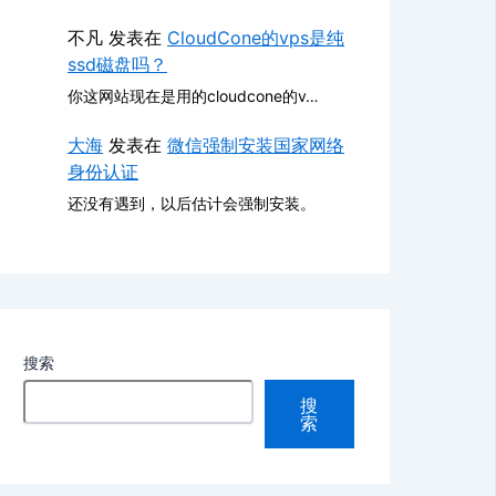
不凡
发表在
CloudCone的vps是纯
ssd磁盘吗？
你这网站现在是用的cloudcone的v…
大海
发表在
微信强制安装国家网络
身份认证
还没有遇到，以后估计会强制安装。
搜索
搜
索