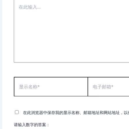
在
此
输
入...
显
电
示
子
名
邮
称
箱
*
*
在此浏览器中保存我的显示名称、邮箱地址和网站地址，以
请输入数字的答案：