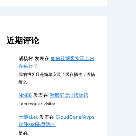
近期评论
胡杨树
发表在
如何让博客实现全内
存运行？
我的博客只是简单安装了缓存插件，没搞
这么…
NN88
发表在
游邢窑遗址博物馆
I am regular visitor…
土狼妹妹
发表在
CloudCone的vps
是纯ssd磁盘吗？
是的。