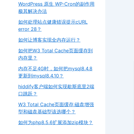
WordPress 原生 WP-Cron的副作用
极其解决办法
如何处理站点健康错误提示cURL
error 28？
如何让博客实现全内存运行？
如何把W3 Total Cache页面缓存到
内存里？
内存不足4G时，如何把mysql8.4.8
更新到mysql8.4.10？
hiddify客户端如何实现歇斯底里2端
口跳跃？
W3 Total Cache页面缓存:磁盘增强
型和磁盘基础型该选哪个？
如何为php8.5.6扩展添加zip模块？