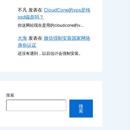
不凡
发表在
CloudCone的vps是纯
ssd磁盘吗？
你这网站现在是用的cloudcone的v…
大海
发表在
微信强制安装国家网络
身份认证
还没有遇到，以后估计会强制安装。
搜索
搜
索