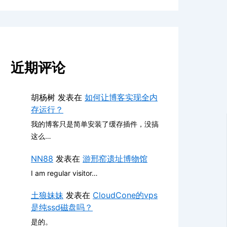
近期评论
胡杨树
发表在
如何让博客实现全内
存运行？
我的博客只是简单安装了缓存插件，没搞
这么…
NN88
发表在
游邢窑遗址博物馆
I am regular visitor…
土狼妹妹
发表在
CloudCone的vps
是纯ssd磁盘吗？
是的。