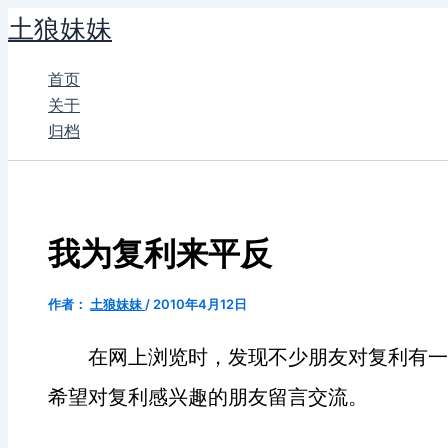
跳
土狼妹妹
至
内
首页
容
关于
归档
我为复利来平反
作者：
土狼妹妹
/
2010年4月12日
在网上浏览时，发现不少朋友对复利有一
希望对复利感兴趣的朋友留言交流。