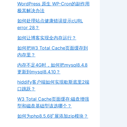
WordPress 原生 WP-Cron的副作用
极其解决办法
如何处理站点健康错误提示cURL
error 28？
如何让博客实现全内存运行？
如何把W3 Total Cache页面缓存到
内存里？
内存不足4G时，如何把mysql8.4.8
更新到mysql8.4.10？
hiddify客户端如何实现歇斯底里2端
口跳跃？
W3 Total Cache页面缓存:磁盘增强
型和磁盘基础型该选哪个？
如何为php8.5.6扩展添加zip模块？