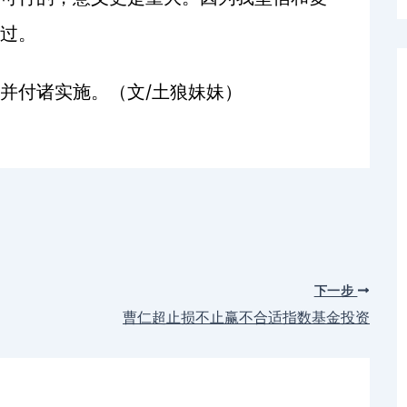
过。
/
并付诸实施。（文
土狼妹妹）
下一步
曹仁超止损不止赢不合适指数基金投资