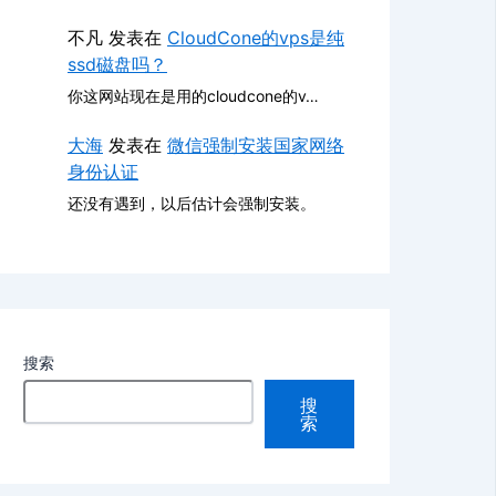
不凡
发表在
CloudCone的vps是纯
ssd磁盘吗？
你这网站现在是用的cloudcone的v…
大海
发表在
微信强制安装国家网络
身份认证
还没有遇到，以后估计会强制安装。
搜索
搜
索