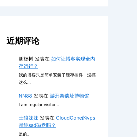
近期评论
胡杨树
发表在
如何让博客实现全内
存运行？
我的博客只是简单安装了缓存插件，没搞
这么…
NN88
发表在
游邢窑遗址博物馆
I am regular visitor…
土狼妹妹
发表在
CloudCone的vps
是纯ssd磁盘吗？
是的。