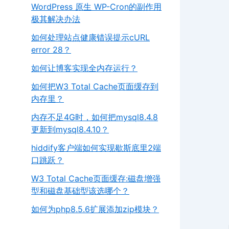
WordPress 原生 WP-Cron的副作用
极其解决办法
如何处理站点健康错误提示cURL
error 28？
如何让博客实现全内存运行？
如何把W3 Total Cache页面缓存到
内存里？
内存不足4G时，如何把mysql8.4.8
更新到mysql8.4.10？
hiddify客户端如何实现歇斯底里2端
口跳跃？
W3 Total Cache页面缓存:磁盘增强
型和磁盘基础型该选哪个？
如何为php8.5.6扩展添加zip模块？