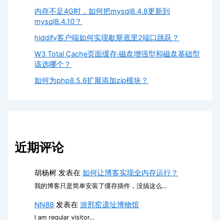
内存不足4G时，如何把mysql8.4.8更新到
mysql8.4.10？
hiddify客户端如何实现歇斯底里2端口跳跃？
W3 Total Cache页面缓存:磁盘增强型和磁盘基础型
该选哪个？
如何为php8.5.6扩展添加zip模块？
近期评论
胡杨树
发表在
如何让博客实现全内存运行？
我的博客只是简单安装了缓存插件，没搞这么…
NN88
发表在
游邢窑遗址博物馆
I am regular visitor…