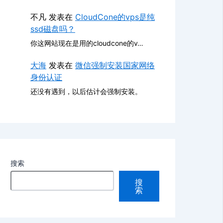
不凡
发表在
CloudCone的vps是纯
ssd磁盘吗？
你这网站现在是用的cloudcone的v…
大海
发表在
微信强制安装国家网络
身份认证
还没有遇到，以后估计会强制安装。
搜索
搜
索