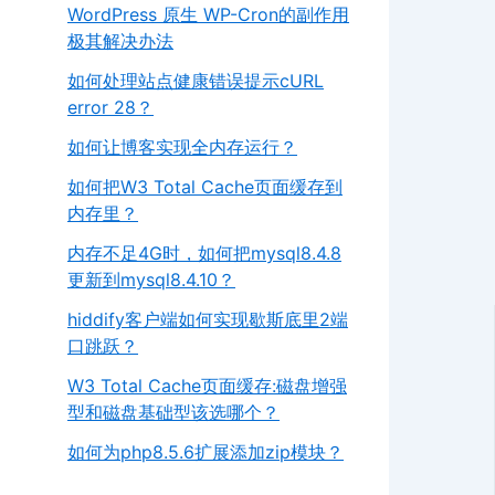
WordPress 原生 WP-Cron的副作用
极其解决办法
如何处理站点健康错误提示cURL
error 28？
如何让博客实现全内存运行？
如何把W3 Total Cache页面缓存到
内存里？
内存不足4G时，如何把mysql8.4.8
更新到mysql8.4.10？
hiddify客户端如何实现歇斯底里2端
口跳跃？
W3 Total Cache页面缓存:磁盘增强
型和磁盘基础型该选哪个？
如何为php8.5.6扩展添加zip模块？