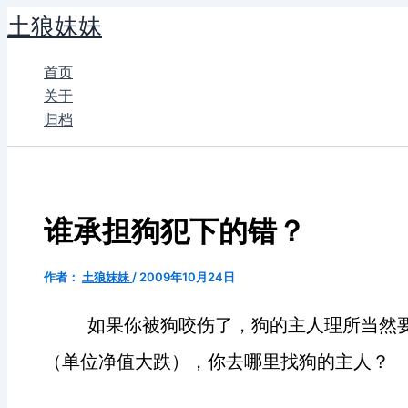
跳
土狼妹妹
至
内
首页
容
关于
归档
谁承担狗犯下的错？
作者：
土狼妹妹
/
2009年10月24日
如果你被狗咬伤了，狗的主人理所当然
（单位净值大跌），你去哪里找狗的主人？