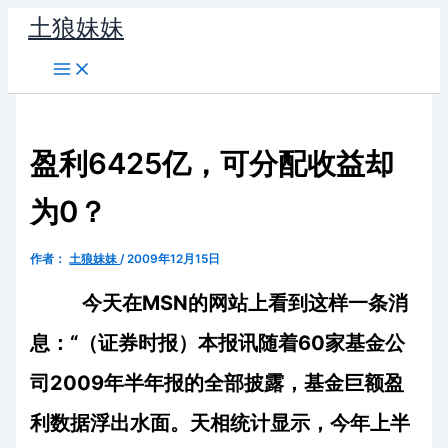
跳
土狼妹妹
至
内
容
盈利6425亿，可分配收益却
为0？
作者：
土狼妹妹
/
2009年12月15日
今天在
MSN
的网站上看到这样一条消
息：“（证券时报）本报讯
随着
60
家基金公
司
2009
年半年报的全部披露，基金巨额盈
利数据浮出水面。天相统计显示，今年上半