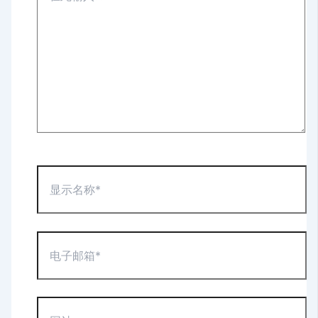
输
入...
显
示
名
称
*
电
子
邮
箱
*
网
站