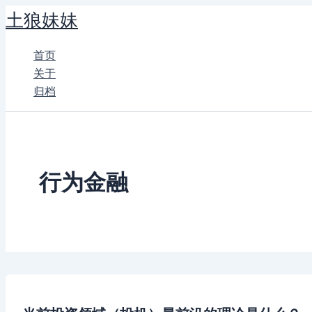
跳
土狼妹妹
至
内
首页
容
关于
归档
行为金融