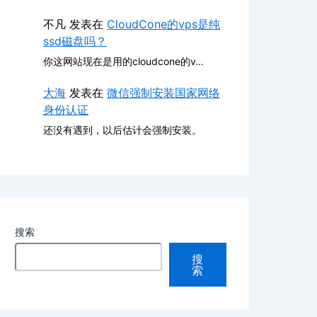
不凡
发表在
CloudCone的vps是纯
ssd磁盘吗？
你这网站现在是用的cloudcone的v…
大海
发表在
微信强制安装国家网络
身份认证
还没有遇到，以后估计会强制安装。
搜索
搜
索