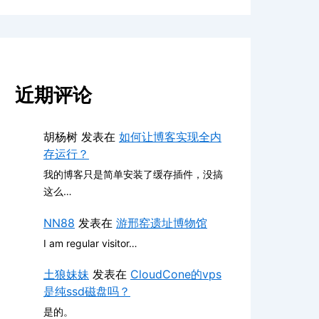
近期评论
胡杨树
发表在
如何让博客实现全内
存运行？
我的博客只是简单安装了缓存插件，没搞
这么…
NN88
发表在
游邢窑遗址博物馆
I am regular visitor…
土狼妹妹
发表在
CloudCone的vps
是纯ssd磁盘吗？
是的。