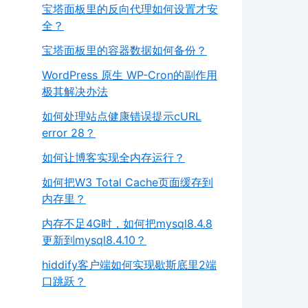
宝塔面板里的反向代理如何设置才安
全？
宝塔面板里的容器数据如何备份？
WordPress 原生 WP-Cron的副作用
极其解决办法
如何处理站点健康错误提示cURL
error 28？
如何让博客实现全内存运行？
如何把W3 Total Cache页面缓存到
内存里？
内存不足4G时，如何把mysql8.4.8
更新到mysql8.4.10？
hiddify客户端如何实现歇斯底里2端
口跳跃？