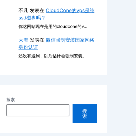
不凡
发表在
CloudCone的vps是纯
ssd磁盘吗？
你这网站现在是用的cloudcone的v…
大海
发表在
微信强制安装国家网络
身份认证
还没有遇到，以后估计会强制安装。
搜索
搜
索