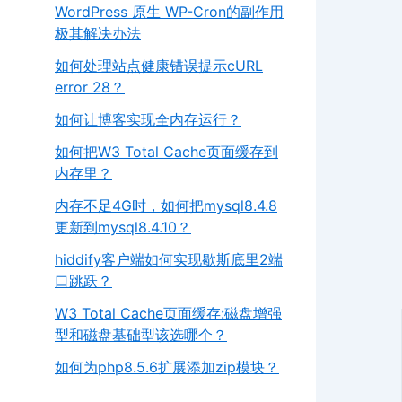
WordPress 原生 WP-Cron的副作用
极其解决办法
如何处理站点健康错误提示cURL
error 28？
如何让博客实现全内存运行？
如何把W3 Total Cache页面缓存到
内存里？
内存不足4G时，如何把mysql8.4.8
更新到mysql8.4.10？
hiddify客户端如何实现歇斯底里2端
口跳跃？
W3 Total Cache页面缓存:磁盘增强
型和磁盘基础型该选哪个？
如何为php8.5.6扩展添加zip模块？