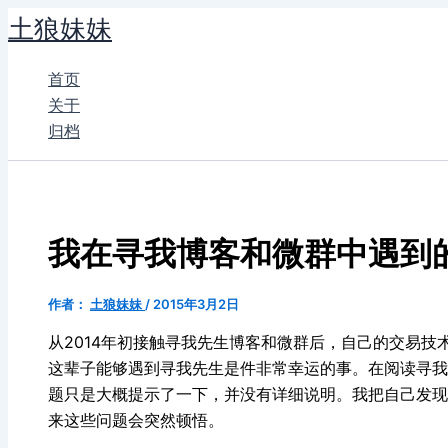
跳
土狼妹妹
至
内
首页
容
关于
归档
我在寻我博客和微群中遇到
作者：
土狼妹妹
/
2015年3月2日
从2014年初接触寻我先生博客和微群后，自己的交易
这辈子能够遇到寻我先生是件非常幸运的事。在阅读寻我
题只是大概提示了一下，并没有详细说明。我把自己发现
来这些问题会突然顿悟。