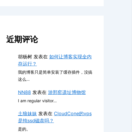
近期评论
胡杨树
发表在
如何让博客实现全内
存运行？
我的博客只是简单安装了缓存插件，没搞
这么…
NN88
发表在
游邢窑遗址博物馆
I am regular visitor…
土狼妹妹
发表在
CloudCone的vps
是纯ssd磁盘吗？
是的。