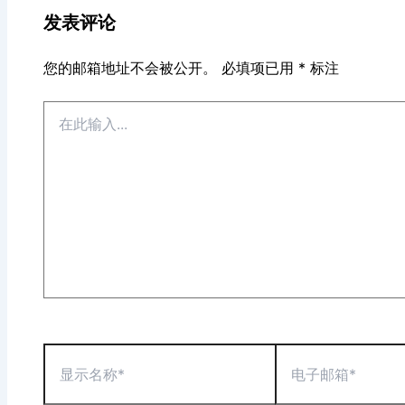
发表评论
您的邮箱地址不会被公开。
必填项已用
*
标注
在
此
输
入...
显
电
示
子
名
邮