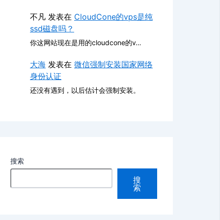
不凡
发表在
CloudCone的vps是纯
ssd磁盘吗？
你这网站现在是用的cloudcone的v…
大海
发表在
微信强制安装国家网络
身份认证
还没有遇到，以后估计会强制安装。
搜索
搜
索