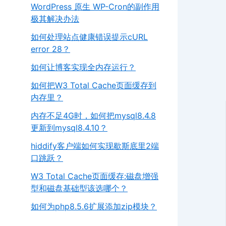
WordPress 原生 WP-Cron的副作用
极其解决办法
如何处理站点健康错误提示cURL
error 28？
如何让博客实现全内存运行？
如何把W3 Total Cache页面缓存到
内存里？
内存不足4G时，如何把mysql8.4.8
更新到mysql8.4.10？
hiddify客户端如何实现歇斯底里2端
口跳跃？
W3 Total Cache页面缓存:磁盘增强
型和磁盘基础型该选哪个？
如何为php8.5.6扩展添加zip模块？