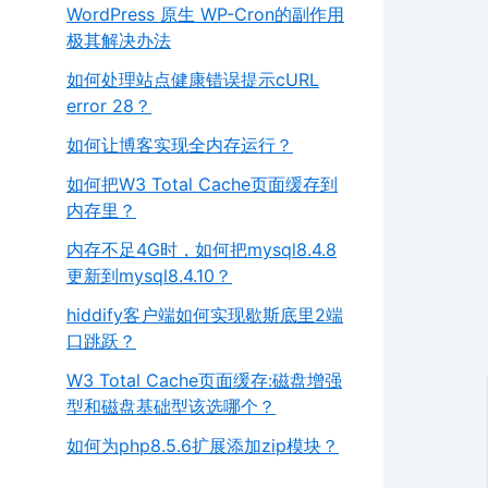
WordPress 原生 WP-Cron的副作用
极其解决办法
如何处理站点健康错误提示cURL
error 28？
如何让博客实现全内存运行？
如何把W3 Total Cache页面缓存到
内存里？
内存不足4G时，如何把mysql8.4.8
更新到mysql8.4.10？
hiddify客户端如何实现歇斯底里2端
口跳跃？
W3 Total Cache页面缓存:磁盘增强
型和磁盘基础型该选哪个？
如何为php8.5.6扩展添加zip模块？