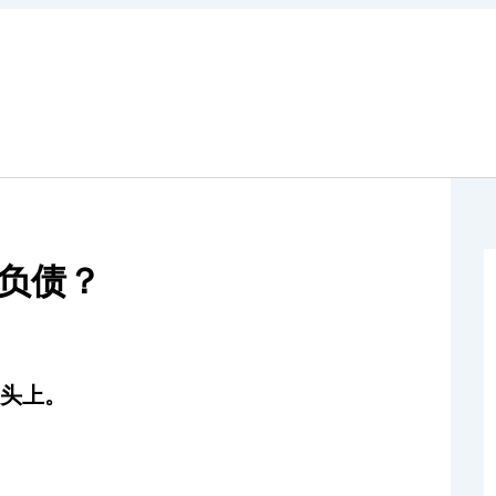
的负债？
的头上。