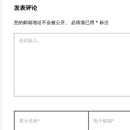
发表评论
您的邮箱地址不会被公开。
必填项已用
*
标注
在
此
输
入...
显
电
示
子
名
邮