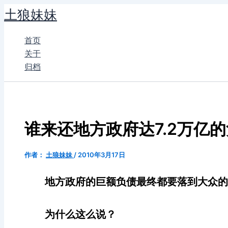
跳
土狼妹妹
至
内
首页
容
关于
归档
谁来还地方政府达7.2万亿
作者：
土狼妹妹
/
2010年3月17日
地方政府的巨额负债最终都要落到大众
为什么这么说？