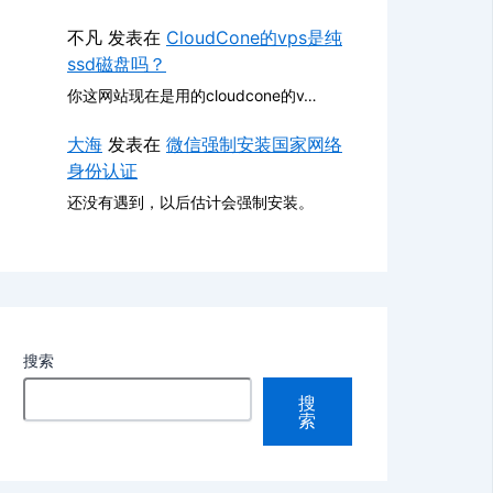
不凡
发表在
CloudCone的vps是纯
ssd磁盘吗？
你这网站现在是用的cloudcone的v…
大海
发表在
微信强制安装国家网络
身份认证
还没有遇到，以后估计会强制安装。
搜索
搜
索