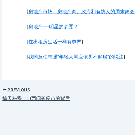
[
房地产市场：房地产商、政府和有钱人的周末舞会
[
房地产---明星的梦魇？
]
[
在出租房生活一样有尊严
]
[
我同意任志强“年轻人就应该买不起房”的说法
]
PREVIOUS
惊天秘密：山西问题疫苗的背后