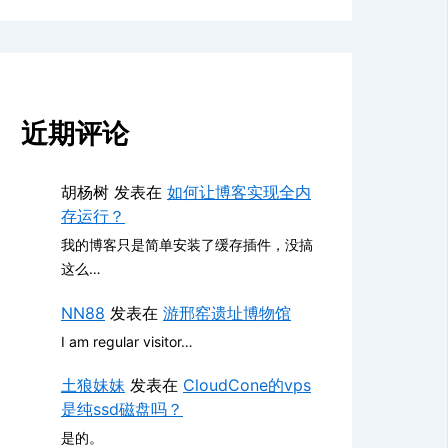
近期评论
胡杨树
发表在
如何让博客实现全内
存运行？
我的博客只是简单安装了缓存插件，没搞
这么…
NN88
发表在
游邢窑遗址博物馆
I am regular visitor…
土狼妹妹
发表在
CloudCone的vps
是纯ssd磁盘吗？
是的。